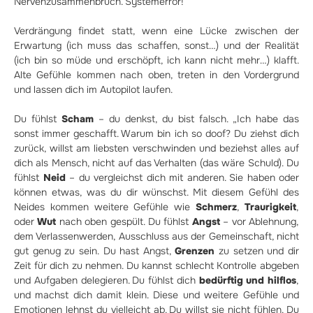
Nervenzusammenbruch. Systemerror!
Verdrängung findet statt, wenn eine Lücke zwischen der
Erwartung (ich muss das schaffen, sonst…) und der Realität
(ich bin so müde und erschöpft, ich kann nicht mehr…) klafft.
Alte Gefühle kommen nach oben, treten in den Vordergrund
und lassen dich im Autopilot laufen.
Du fühlst
Scham
– du denkst, du bist falsch. „Ich habe das
sonst immer geschafft. Warum bin ich so doof? Du ziehst dich
zurück, willst am liebsten verschwinden und beziehst alles auf
dich als Mensch, nicht auf das Verhalten (das wäre Schuld). Du
fühlst
Neid
– du vergleichst dich mit anderen. Sie haben oder
können etwas, was du dir wünschst. Mit diesem Gefühl des
Neides kommen weitere Gefühle wie
Schmerz
,
Traurigkeit
,
oder
Wut
nach oben gespült. Du fühlst
Angst
– vor Ablehnung,
dem Verlassenwerden, Ausschluss aus der Gemeinschaft, nicht
gut genug zu sein. Du hast Angst,
Grenzen
zu setzen und dir
Zeit für dich zu nehmen. Du kannst schlecht Kontrolle abgeben
und Aufgaben delegieren. Du fühlst dich
bedürftig und hilflos
,
und machst dich damit klein. Diese und weitere Gefühle und
Emotionen lehnst du vielleicht ab. Du willst sie nicht fühlen. Du