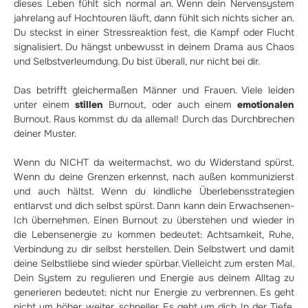
dieses Leben fühlt sich normal an. Wenn dein Nervensystem
jahrelang auf Hochtouren läuft, dann fühlt sich nichts sicher an.
Du steckst in einer Stressreaktion fest, die Kampf oder Flucht
signalisiert. Du hängst unbewusst in deinem Drama aus Chaos
und Selbstverleumdung. Du bist überall, nur nicht bei dir.
Das betrifft gleichermaßen Männer und Frauen. Viele leiden
unter einem
stillen
Burnout, oder auch einem
emotionalen
Burnout. Raus kommst du da allemal! Durch das Durchbrechen
deiner Muster.
Wenn du NICHT da weitermachst, wo du Widerstand spürst.
Wenn du deine Grenzen erkennst, nach außen kommunizierst
und auch hältst. Wenn du kindliche Überlebensstrategien
entlarvst und dich selbst spürst. Dann kann dein Erwachsenen-
Ich übernehmen. Einen Burnout zu überstehen und wieder in
die Lebensenergie zu kommen bedeutet: Achtsamkeit, Ruhe,
Verbindung zu dir selbst herstellen. Dein Selbstwert und damit
deine Selbstliebe sind wieder spürbar. Vielleicht zum ersten Mal.
Dein System zu regulieren und Energie aus deinem Alltag zu
generieren bedeutet: nicht nur Energie zu verbrennen. Es geht
nicht um höher, weiter, schneller. Es geht um dich. In der Tiefe.