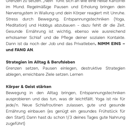
Grenzen zu setzen. „Nein“ fühlt sich an wie eine heiße Kartoffel
im Mund. Regelmäßige Pausen und Erholung bringen dein
Nervensystem in Wallung und dein Körper reagiert mit Unruhe.
Stress durch Bewegung, Entspannungstechniken (Yoga,
Meditation) und Hobbys abzubauen – dazu fehlt dir die Zeit.
Gesunde Ernährung ist wichtig, ebenso wie ausreichend
erholsamer Schlaf und die Pflege deiner sozialen Kontakte.
Dann ist da noch der Job und das Privatleben
. NIMM EINS –
und FANG AN
.
Strategien im Alltag & Berufsleben
Grenzen setzen, Pausen einlegen, destruktive Strategien
ablegen, erreichbare Ziele setzen. Lernen
Körper & Geist stärken
Bewegung in den Alltag bringen, Entspannungstechniken
ausprobieren und das tun, was dir leichtfällt. Yoga ist nix für
jede/n. Neue Schlafroutinen zulassen, gute und gesunde
Ernährung einbauen (es genügt ein gesundes Frühstück für
den Start). Dann hast du schon 1/3 deines Tages gute Nahrung
zugeführt)